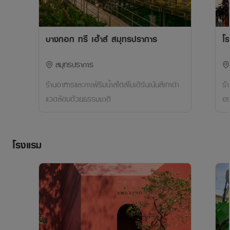
บางกอก ทรี เฮ้าส์ สมุทรปราการ
โ
สมุทรปราการ
ร้านอาหารและคาเฟ่ริมน้ำสไตล์โมเดิร์นเน้นสีเทาดำ
ร้
แวดล้อมด้วยธรรมชาติ
อ
โรงแรม