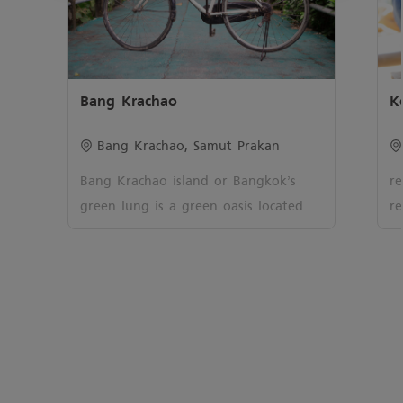
Bang Krachao
K
Bang Krachao, Samut Prakan
Bang Krachao island or Bangkok’s
r
green lung is a green oasis located in
re
the heart of Bangkok.
po