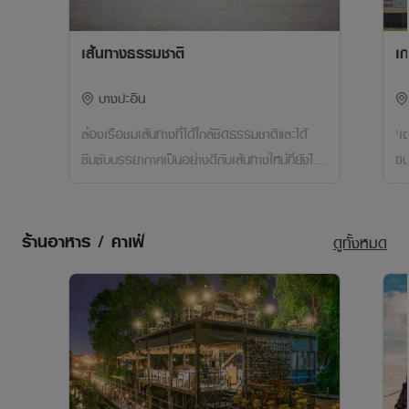
เส้นทางธรรมชาติ
เก
บางปะอิน
ล่องเรือชมเส้นทางที่ได้ใกล้ชิดธรรมชาติและได้
‘เ
ซึมซับบรรยากาศเป็นอย่างดีกับเส้นทางใหม่ที่ยังไม่มี
ข
ใครไป
ร้านอาหาร / คาเฟ่
ดูทั้งหมด