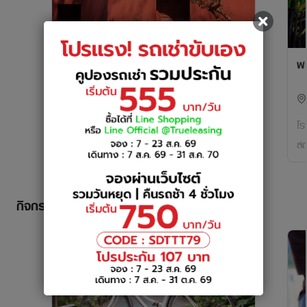
โรงแรมอำแดง ริเวอร์ไซต์
พ
คลองสาน
โรงแรมริมน้ำแนว Hidden Place กับบรรยากาศ
โร
ย้อนยุค ชิมอาหารไทยฟิวชั่นที่ “นาย”
สถ
Cafetaurant
ตั
บา
กิจกรรม