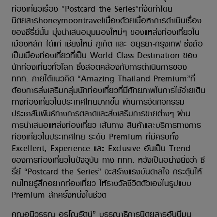
ท่องเที่ยวเรื่อง “Postcard the Series”ที่จัดทำโดย
นิตยสารhoneymoontravelเนื่องด้วยเนื้อหาการดำเนินเรื่อง
ของซีรี่ย์นั้น มุ่งนำเสนอมุมมองใหม่ๆ ของแหล่งท่องเที่ยวใน
เมืองหลัก ได้แก่ เชียงใหม่ ภูเก็ต และ อยุธยา-กรุงเทพ ซึ่งถือ
เป็นเมืองท่องเที่ยวที่เป็น World Class Destination ของ
นักท่องเที่ยวทั่วโลก ซึ่งสอดคล้องกับการดำเนินการของ
ททท. ภายใต้แนวคิด “Amazing Thailand Premium”ที่
ต้องการส่งเสริมกลุ่มนักท่องเที่ยวที่มีศักยภาพในการใช้จ่ายเดิน
ทางท่องเที่ยวในประเทศไทยมากขึ้น ผ่านการจัดกิจกรรม
ประชาสัมพันธ์ทางการตลาดและส่งเสริมการขายต่างๆ ผ่าน
การนำเสนอแหล่งท่องเที่ยว เส้นทาง สินค้าและบริการทางการ
ท่องเที่ยวในประเทศไทย ระดับ Premium ที่มีครบทั้ง
Excellent, Experience และ Exclusive อันเป็น Trend
ของการท่องเที่ยวในปัจจุบัน ทาง ททท. หวังเป็นอย่างยิ่งว่า ซี
รี่ย์ “Postcard the Series” จะสร้างแรงบันดาลใจ กระตุ้นให้
คนไทยรู้สึกอยากท่องเที่ยว ให้รางวัลชีวิตตัวเองในรูปแบบ
Premium สักครั้งหนึ่งในชีวิต
คุณอนิวรรณ อรุโณรัตน์” บรรณาธิการนิตยสารฮันนีมูน