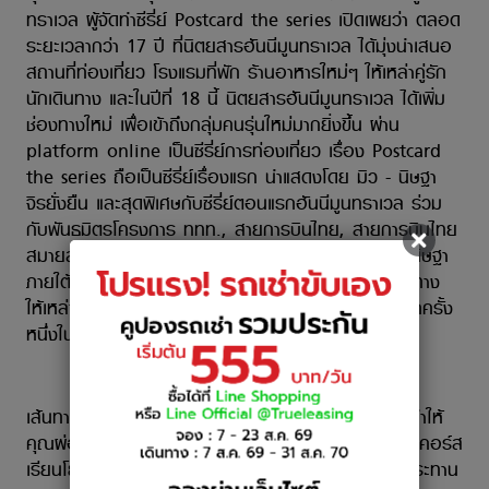
ทราเวล ผู้จัดทำซีรี่ย์ Postcard the series เปิดเผยว่า ตลอด
ระยะเวลากว่า 17 ปี ที่นิตยสารฮันนีมูนทราเวล ได้มุ่งนำเสนอ
สถานที่ท่องเที่ยว โรงแรมที่พัก ร้านอาหารใหม่ๆ ให้เหล่าคู่รัก
นักเดินทาง และในปีที่ 18 นี้ นิตยสารฮันนีมูนทราเวล ได้เพิ่ม
ช่องทางใหม่ เพื่อเข้าถึงกลุ่มคนรุ่นใหม่มากยิ่งขึ้น ผ่าน
platform online เป็นซีรี่ย์การท่องเที่ยว เรื่อง Postcard
the series ถือเป็นซีรี่ย์เรื่องแรก นำแสดงโดย มิว - นิษฐา
จิรยั่งยืน และสุดพิเศษกับซีรี่ย์ตอนแรกฮันนีมูนทราเวล ร่วม
กับพันธมิตรโครงการ ททท., สายการบินไทย, สายการบินไทย
สมายล์, บัตรเครดิต SCB Mได้จัดเส้นทางตามรอยมิว นิษฐา
ภายใต้คอนเซปต์ Once in a life time จำนวน3 เส้นทาง
ให้เหล่าผู้สนใจได้สัมผัสประสบการณ์ท่องเที่ยวใหม่ๆ “สักครั้ง
หนึ่งในชีวิต” โครงการ Thailand Premium
เส้นทางแรก จังหวัดพระนครศรีอยุธยากับกิจกรรมที่จะทำให้
คุณผ่อนคลายจากความเหนื่อยล้าจากการทำงานไปกับเข้าคอร์ส
เรียนโยคะทำสปาหรือแช่บ่อน้ำพุร้อนออนเซ็นพร้อมรับประทาน