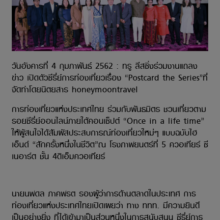
วันอังคารที่ 4 กุมภาพันธ์ 2562 : ทรู ลีสซิ่งร่วมงานแถลง
ข่าว เปิดตัวซีรี่ย์การท่องเที่ยวเรื่อง “Postcard the Series”ที่
จัดทำโดยนิตยสาร honeymoontravel
การท่องเที่ยวแห่งประเทศไทย ร่วมกับพันธมิตร ชวนเที่ยวตาม
รอยซีรี่ย์ออนไลน์ภายใต้คอนเซ็ปต์ “Once in a life time”
ให้ผู้สนใจได้สัมผัสประสบการณ์ท่องเที่ยวใหม่ๆ แบบฉบับไฮ
เอ็นด์ “สักครั้งหนึ่งในชีวิต”ณ โรงภาพยนตร์ที่ 5 ควอเทียร์ ซี
เนอาร์ต ชั้น 4ดิเอ็มควอเทียร์
นายนพดล ภาคพรต รองผู้ว่าการด้านตลาดในประเทศ การ
ท่องเที่ยวแห่งประเทศไทยเปิดเผยว่า ทาง ททท. มีความยินดี
เป็นอย่างยิ่ง ที่ได้เข้ามาเป็นส่วนหนึ่งในการสนับสนุน ซีรี่ย์การ