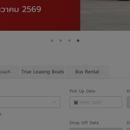
Coach
True Leasing Boats
Bus Rental
Pick Up Date
P
n
Drop Off Date
D