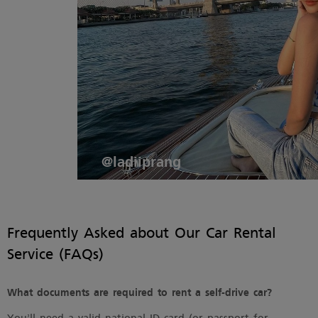
@ladiiprang
Frequently Asked about Our Car Rental
Service (FAQs)
What documents are required to rent a self-drive car?
You’ll need a valid national ID card (or passport for