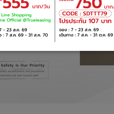
ecialized in long-term rental
lude short-term car rentals
lity industry. This was
vehicles, mini coaches, and
lity solutions across
ers nationwide and a 24 hour
es round the clock. All
t regular intervals to ensure
lishing, implementing and
O 9001:2008.