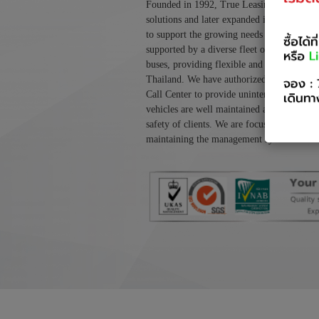
Founded in 1992, True Leasing initially sp
solutions and later expanded in 2012 to inc
to support the growing needs of the hospita
supported by a diverse fleet of self-drive 
buses, providing flexible and reliable mobi
Thailand. We have authorized service cent
Call Center to provide uninterrupted servic
vehicles are well maintained and serviced a
safety of clients. We are focused on estab
maintaining the management system of IS