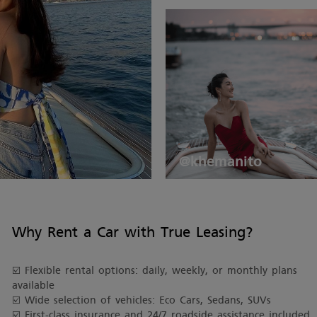
@khemanito
Why Rent a Car with True Leasing?
☑️ Flexible rental options: daily, weekly, or monthly plans
available
☑️ Wide selection of vehicles: Eco Cars, Sedans, SUVs
☑️ First-class insurance and 24/7 roadside assistance included